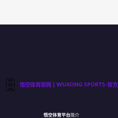
悟空体育平台
简介