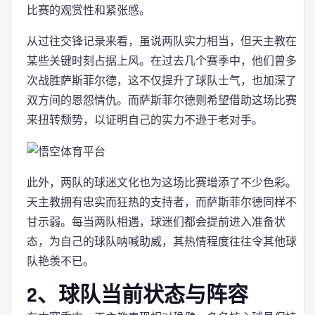
比赛的观赏性和紧张感。
从过往交锋记录来看，虽说两队实力相当，但天主教在
某些关键时刻占据上风。在过去几个赛季中，他们曾多
次战胜萨斯菲尔德，这不仅提升了球队士气，也加深了
双方间的恩怨情仇。而萨斯菲尔德则希望借助这场比赛
来扭转颓势，以证明自己的实力不逊于老对手。
此外，两队的球迷文化也为这场比赛增添了不少色彩。
天主教拥有忠实而狂热的支持者，而萨斯菲尔德同样不
甘示弱。每当两队相遇，球迷们都会提前进入准备状
态，为自己的球队呐喊助威，其热情程度往往令其他球
队艳羡不已。
2、球队当前状态与阵容