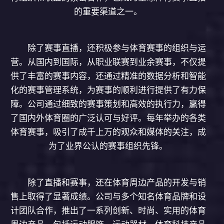
的重要渠道之一。
除了赛事直播，还积极参与体育赛事的组织与运
营。从国内到国际，从职业联赛到业余赛事，不仅提
供了丰富的赛事内容，还通过精准的数据分析和智能
化的赛事管理系统，为赛事的顺利进行提供了有力保
障。公司通过细致的赛事策划和高效的执行力，赢得
了国内外体育圈的广泛认可与好评。每年举办的各类
体育赛事，吸引了成千上万的观众和媒体的关注，成
为了业界公认的赛事组织先锋。
除了直播和赛事，还在体育周边产品的开发与销
售上取得了显著成绩。公司与多个知名体育品牌和设
计团队合作，推出了一系列创新、时尚、实用的体育