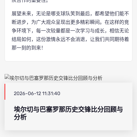
队合作的重要性。
展望未来，无论是哪支球队笑到最后，都希望他们能不
断进步，为广大观众呈现出更多精彩瞬间。在这样的竞
争环境下，每一次较量都是一次学习与成长，相信无论
结局如何，这份激情永远不会消退，让我们共同期待着
那一刻的到来！
2026-06-12 11:31:40
埃尔切与巴塞罗那历史交锋比分回顾与
分析