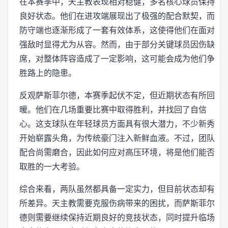
在本赛季中，天主教表现相对稳健，多名核心球员保持
良好状态。他们在进攻端展现出了极强的配合默契，而
防守端也逐渐形成了一套有效体系，这使得他们在面对
强敌时显得尤为从容。然而，由于部分关键球员因伤缺
席，对整体阵容造成了一定影响，这可能会成为他们争
胜路上的隐患。
反观萨斯菲尔德，本赛季起伏不定，但近期状态有所回
暖。他们在几场重要比赛中取得胜利，并找回了自信
心。这支球队在年轻球员方面具有很大潜力，不少新秀
开始崭露头角，为传统豪门注入新鲜血液。不过，团队
配合尚需磨合，因此如何应对高压环境，将是他们能否
取胜的一大考验。
综合来看，两队虽然都具备一定实力，但目前状态却有
所差异。天主教需要克服伤病带来的困扰，而萨斯菲尔
德则需要继续保持近期良好的竞技状态，同时提升临场