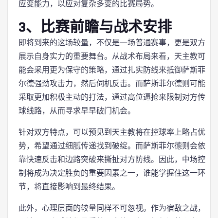
应变能力，以应对复杂多变的比赛局势。
3、比赛前瞻与战术安排
即将到来的这场较量，不仅是一场普通赛事，更是双方
展示自身实力的重要舞台。从战术布局来看，天主教可
能会采用更为保守的策略，通过扎实防线来抵御萨斯菲
尔德强劲攻击力，然后伺机反击。而萨斯菲尔德则可能
采取更加积极主动的打法，通过高位逼抢来限制对方传
球线路，从而寻求早早破门机会。
针对双方特点，可以预见到天主教将在控球率上略占优
势，希望通过细腻传递找到破绽。而萨斯菲尔德则会依
靠快速反击和边路突破来撕扯对方防线。因此，中场控
制将成为决定胜负的重要因素之一，谁能掌握住这一环
节，将直接影响到最终结果。
此外，心理层面的较量同样不可忽视。作为宿敌之战，