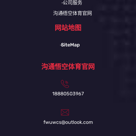
公司服务
沟通悟空体育官网
网站地图
SiteMap
沟通悟空体育官网
18880503967
fwuwcs@outlook.com