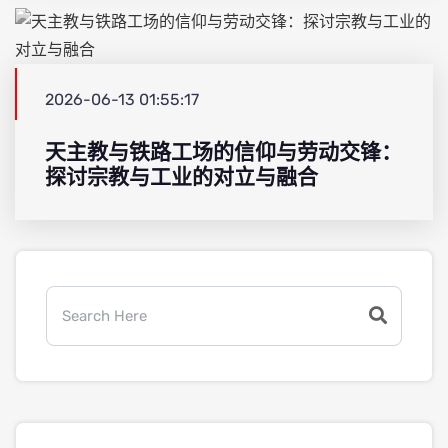
2026-06-13 01:55:17
天主教与铁路工场的信仰与劳动交锋：
探讨宗教与工业的对立与融合