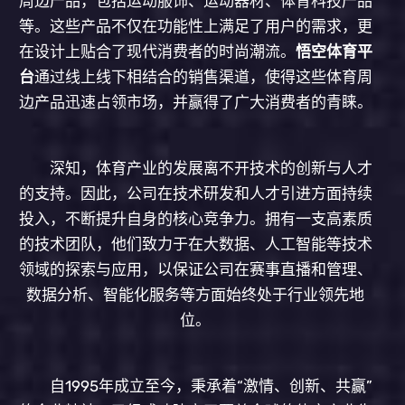
周边产品，包括运动服饰、运动器材、体育科技产品
等。这些产品不仅在功能性上满足了用户的需求，更
在设计上贴合了现代消费者的时尚潮流。
悟空体育平
台
通过线上线下相结合的销售渠道，使得这些体育周
边产品迅速占领市场，并赢得了广大消费者的青睐。
深知，体育产业的发展离不开技术的创新与人才
的支持。因此，公司在技术研发和人才引进方面持续
投入，不断提升自身的核心竞争力。拥有一支高素质
的技术团队，他们致力于在大数据、人工智能等技术
领域的探索与应用，以保证公司在赛事直播和管理、
数据分析、智能化服务等方面始终处于行业领先地
位。
自1995年成立至今，秉承着“激情、创新、共赢”