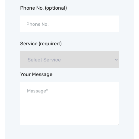
Phone No. (optional)
Service (required)
Your Message