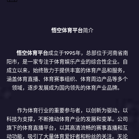
悟空体育平台
简介
悟空体育平台
成立于1995年，总部位于河南省南
阳市，是一家专注于体育娱乐产业的综合性企业。自
成立以来，始终致力于提供丰富的体育产品和服务，
涵盖体育直播、体育赛事组织、体育周边产品等多个
领域，逐步发展成为国内领先的体育产业品牌。
作为体育行业的重要参与者，以创新为驱动，以
科技为支撑，不断推动体育产业的发展和变革。公司
旗下的体育直播平台，以其高清流畅的赛事直播和互
动功能，吸引了大量体育爱好者和粉丝的关注。无论