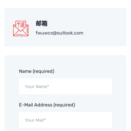
邮箱
fwuwcs@outlook.com
Name (required)
E-Mail Address (required)