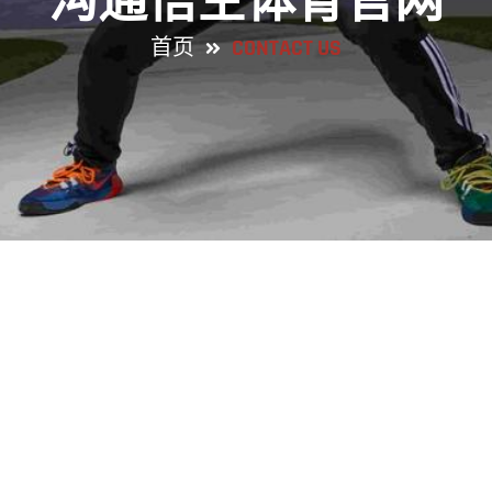
沟通悟空体育官网
首页
CONTACT US