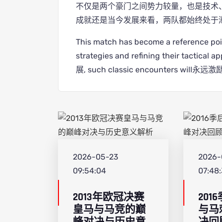
不仅是两个豪门之间势力较量，也是技术
成就还是当今发展来看，两队都始终处于
This match has become a reference poin
strategies and refining their tactical 
展, such classic encounters
2026-05-23
2026-
09:54:04
07:48
2013年欧冠决赛
20
皇马与马竞的巅
与马
峰对决与历史意
决回