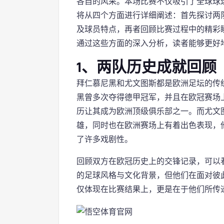
各自的风采。本场比赛不仅吸引了全球球
将从四个方面进行详细阐述：首先探讨两
及球员特点，再者回顾比赛过程中的精彩
通过这些方面的深入分析，读者能够更好
1、两队历史成就回顾
拜仁慕尼黑和尤文图斯都是欧洲足坛的传
黑曾多次夺得德甲冠军，并且在欧冠赛场
历让其成为欧洲顶级俱乐部之一。而尤文
雄，同时也在欧洲赛场上有着出色表现，
了许多戏剧性。
回顾双方在欧冠历史上的交锋记录，可以
的足球风格与文化背景，但他们在面对彼
仅体现在比赛结果上，更是在于他们所传