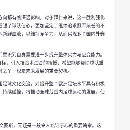
方向都有着深远影响。对于拜仁来说，这一胜利强化
增强了球队信心，更加坚定了继续追求冠军荣誉的不
入新鲜血液，以维持竞争力，从而实现多个国内外赛
们意识到自身需要进一步提升整体实力与应变能力。
目标，引入技战术适合的新援，希望能够帮助球队重
时之争，也是未来发展的重要契机。
国足球文化交流，对提升整个欧洲足坛水平具有积极
间持续碰撞，将推动全球范围内足球运动的发展，使
。
尤文图斯，无疑是一段令人铭记于心的重要篇章。这