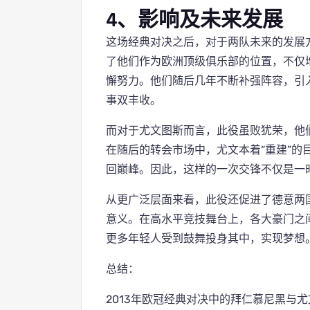
4、影响及未来发展
这场经典对决之后，对于两队未来的发展
了他们作为欧洲顶级俱乐部的位置，不仅
懈努力。他们随后几年不断补强阵容，引
事双丰收。
而对于尤文图斯而言，此役虽败犹荣，他
在随后的转会市场中，尤文本着“重建”的
回巅峰。因此，这样的一次交锋不仅是一
从更广泛层面来看，此役还促进了德意两
意义。在高水平竞技舞台上，各大豪门之
更多年轻人受到鼓舞投身其中，实现梦想
总结：
2013年欧冠经典对决中的拜仁慕尼黑与