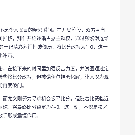
，不乏令人瞩目的精彩瞬间。在开局阶段，双方互有
间推移，拜仁开始逐渐占据主动权，通过频繁渗透给
的一记精彩射门打破僵局，将比分改写为1-0，这一
小冲击。
态，在接下来的时间里加强反击力度，并试图通过定
险些将比分改写，但被诺伊尔神勇化解，让人叹为观
能再度破门。
，而尤文则努力寻求机会扳平比分。但随着比赛临近
球，将最终比分锁定为4-0。这一刻，不仅是技术
敌手形成震慑作用。