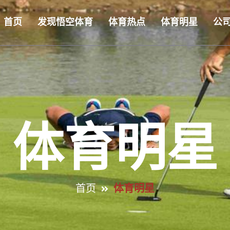
首页
发现悟空体育
体育热点
体育明星
公
体育明星
首页
体育明星