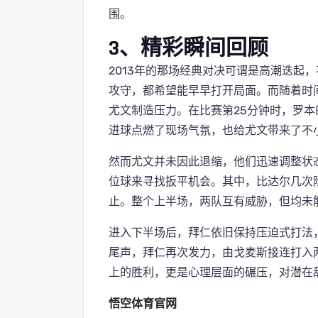
围。
3、精彩瞬间回顾
2013年的那场经典对决可谓是高潮迭起
攻守，都希望能早早打开局面。而随着时
尤文制造压力。在比赛第25分钟时，罗本
进球点燃了现场气氛，也给尤文带来了不
然而尤文并未因此退缩，他们迅速调整状
位球来寻找扳平机会。其中，比达尔几次
止。整个上半场，两队互有威胁，但均未
进入下半场后，拜仁依旧保持压迫式打法
尾声，拜仁再次发力，由戈麦斯接连打入两
上的胜利，更是心理层面的碾压，对潜在
悟空体育官网