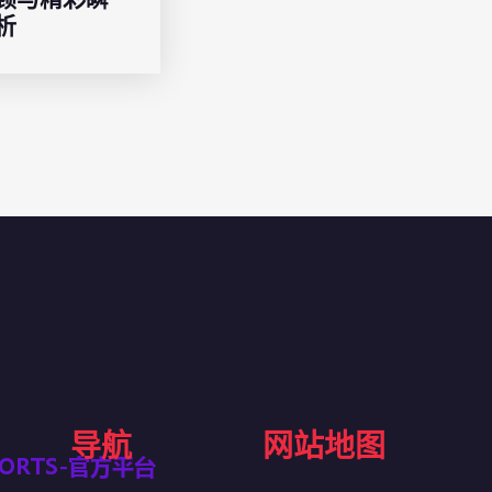
析
导航
网站地图