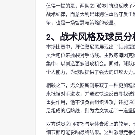
值得一提的是，两队之间的对抗也反映了
战术纪律，而意大利足球则注重防守反击
争，也是一场智慧与策略的较量。
2、战术风格及球员分
本场比赛中，拜仁慕尼黑展现出了其典型
灵活跑位来撕裂对手防线。主教练海因克
集中，以创造更多进攻机会。同时，球队
个人能力，为球队提供了强大的进攻火力
相较之下，尤文图斯则采取了一种更加稳
来抵挡对手进攻，并通过快速反击寻找破
重要作用，他不仅负责组织进攻，还能通
尼组成的后防线，则为尤文筑起了一道坚
双方球员之间技巧与身体素质上的较量，
细节都可能影响最终结果。这种激烈竞争