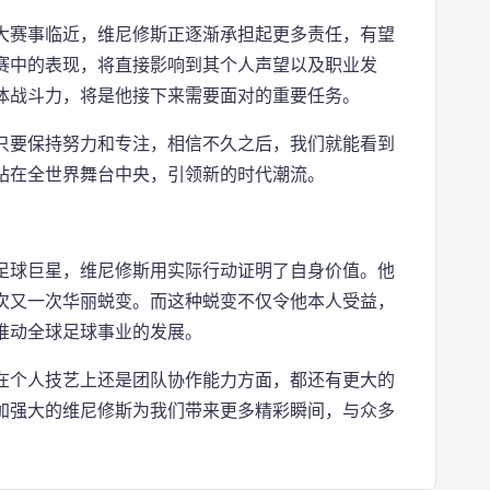
大赛事临近，维尼修斯正逐渐承担起更多责任，有望
赛中的表现，将直接影响到其个人声望以及职业发
体战斗力，将是他接下来需要面对的重要任务。
只要保持努力和专注，相信不久之后，我们就能看到
站在全世界舞台中央，引领新的时代潮流。
足球巨星，维尼修斯用实际行动证明了自身价值。他
次又一次华丽蜕变。而这种蜕变不仅令他本人受益，
推动全球足球事业的发展。
在个人技艺上还是团队协作能力方面，都还有更大的
加强大的维尼修斯为我们带来更多精彩瞬间，与众多