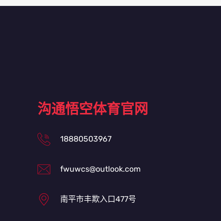
沟通悟空体育官网
18880503967
fwuwcs@outlook.com
南平市丰欺入口477号