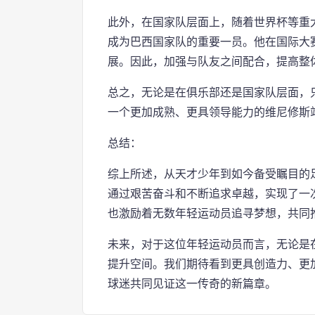
此外，在国家队层面上，随着世界杯等重
成为巴西国家队的重要一员。他在国际大
展。因此，加强与队友之间配合，提高整
总之，无论是在俱乐部还是国家队层面，
一个更加成熟、更具领导能力的维尼修斯
总结：
综上所述，从天才少年到如今备受瞩目的
通过艰苦奋斗和不断追求卓越，实现了一
也激励着无数年轻运动员追寻梦想，共同
未来，对于这位年轻运动员而言，无论是
提升空间。我们期待看到更具创造力、更
球迷共同见证这一传奇的新篇章。