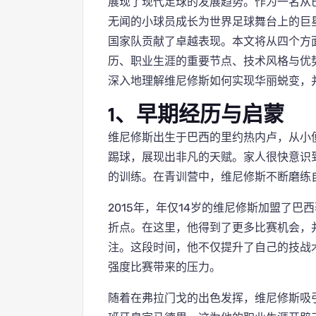
展现了现代足球的发展趋势。作为一名从
无闻的小球员成长为世界足球舞台上的巨
国家队贡献了卓越表现。本文将从四个方
历、职业生涯的重要节点、技术风格与优
深入地理解维尼修斯如何实现华丽蜕变，
1、早期经历与启蒙
维尼修斯出生于巴西的里约热内卢，从小
踢球，展现出非凡的天赋。家人很快意识
的训练。在青训营中，维尼修斯不断磨练
2015年，年仅14岁的维尼修斯加盟了
折点。在这里，他得到了更多比赛机会，
注。这段时间，他不仅提升了自己的技战
强度比赛带来的压力。
随着在弗拉门戈的出色发挥，维尼修斯吸