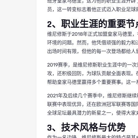
班牙皇家马德里，这为他的职业生涯开辟
员，这一转变标志着他正式迈入职业足球
2、职业生涯的重要节
维尼修斯于2018年正式加盟皇家马德里
环境的问题。然而，他凭借顽强的毅力和
出场时间有限，但他的每一次登场都给人
2019赛季，是维尼修斯职业生涯中的一
攻，还积极回防，为球队贡献全面表现。
帮助皇家马德里赢得多个重要赛事。这一
2021年及后续几个赛季中，维尼修斯继
联赛中表现优异，还在欧洲冠军联赛等国
全球足坛最具潜力的新星之一，使得大家
3、技术风格与优势
作为一名边锋，维尼修斯最大的特点是其