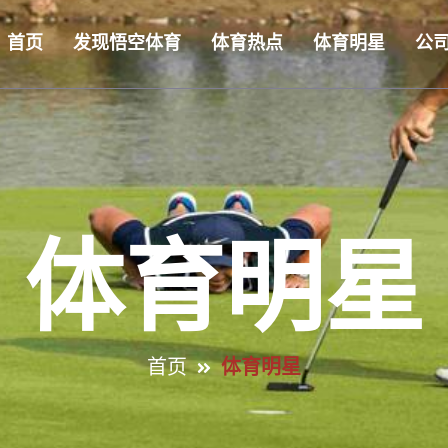
首页
发现悟空体育
体育热点
体育明星
公
体育明星
首页
体育明星